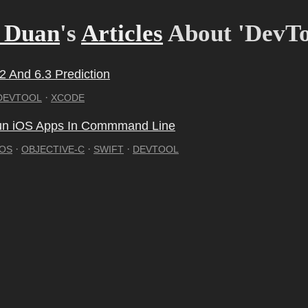
l Duan
's
Articles
About 'DevTo
2 And 6.3 Prediction
·
DEVTOOL
XCODE
un iOS Apps In Commmand Line
·
·
·
IOS
OBJECTIVE-C
SWIFT
DEVTOOL